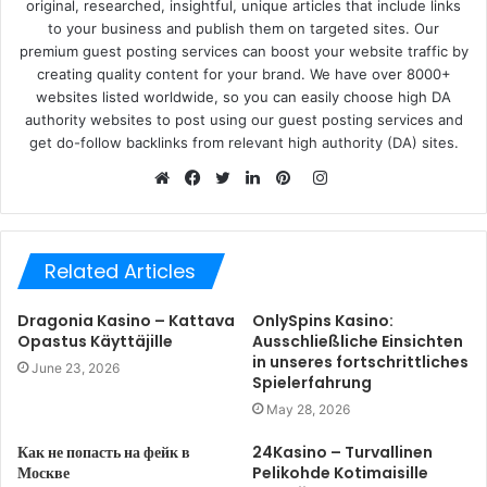
original, researched, insightful, unique articles that include links
to your business and publish them on targeted sites. Our
premium guest posting services can boost your website traffic by
creating quality content for your brand. We have over 8000+
websites listed worldwide, so you can easily choose high DA
authority websites to post using our guest posting services and
get do-follow backlinks from relevant high authority (DA) sites.
Instagram
Website
Facebook
Twitter
LinkedIn
Pinterest
Related Articles
Dragonia Kasino – Kattava
OnlySpins Kasino:
Opastus Käyttäjille
Ausschließliche Einsichten
in unseres fortschrittliches
June 23, 2026
Spielerfahrung
May 28, 2026
Как не попасть на фейк в
24Kasino – Turvallinen
Москве
Pelikohde Kotimaisille