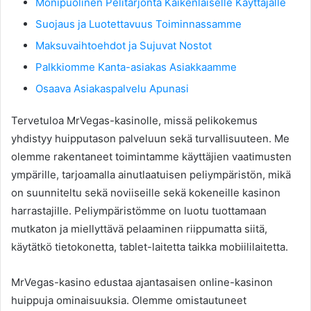
Monipuolinen Pelitarjonta Kaikenlaiselle Käyttäjälle
Suojaus ja Luotettavuus Toiminnassamme
Maksuvaihtoehdot ja Sujuvat Nostot
Palkkiomme Kanta-asiakas Asiakkaamme
Osaava Asiakaspalvelu Apunasi
Tervetuloa MrVegas-kasinolle, missä pelikokemus
yhdistyy huipputason palveluun sekä turvallisuuteen. Me
olemme rakentaneet toimintamme käyttäjien vaatimusten
ympärille, tarjoamalla ainutlaatuisen peliympäristön, mikä
on suunniteltu sekä noviiseille sekä kokeneille kasinon
harrastajille. Peliympäristömme on luotu tuottamaan
mutkaton ja miellyttävä pelaaminen riippumatta siitä,
käytätkö tietokonetta, tablet-laitetta taikka mobiililaitetta.
MrVegas-kasino edustaa ajantasaisen online-kasinon
huippuja ominaisuuksia. Olemme omistautuneet