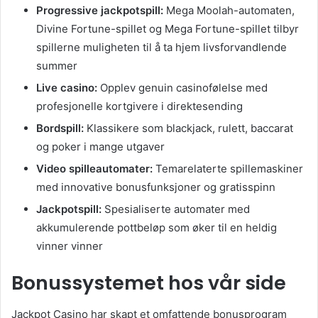
Progressive jackpotspill:
Mega Moolah-automaten,
Divine Fortune-spillet og Mega Fortune-spillet tilbyr
spillerne muligheten til å ta hjem livsforvandlende
summer
Live casino:
Opplev genuin casinofølelse med
profesjonelle kortgivere i direktesending
Bordspill:
Klassikere som blackjack, rulett, baccarat
og poker i mange utgaver
Video spilleautomater:
Temarelaterte spillemaskiner
med innovative bonusfunksjoner og gratisspinn
Jackpotspill:
Spesialiserte automater med
akkumulerende pottbeløp som øker til en heldig
vinner vinner
Bonussystemet hos vår side
Jackpot Casino har skapt et omfattende bonusprogram