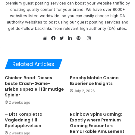
premium guest posting services can boost your website traffic by
creating quality content for your brand. We have over 8000+
websites listed worldwide, so you can easily choose high DA
authority websites to post using our guest posting services and
get do-follow backlinks from relevant high authority (DA) sites.
Instagram
Website
Facebook
Twitter
LinkedIn
Pinterest
Related Articles
Chicken Road: Dieses
Peachy Mobile Casino
beste Crash-Game-
Experience Insights
Erlebnis speziell für mutige
July 2, 2026
Spieler
2 weeks ago
– Ditt Kompletta
Rainbow Spins Gaming:
Vägledning till
Exactly where Premium
Spelupplevelsen
Gaming Encounters
Remarkable Amusement
2 weeks ago