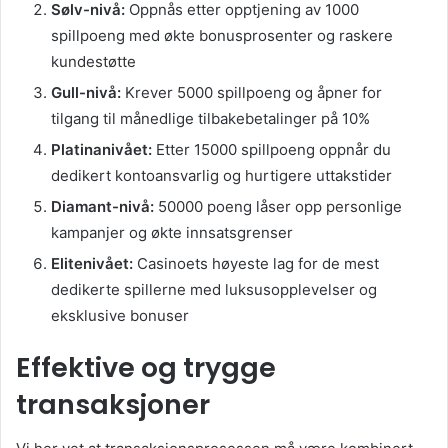
Sølv-nivå:
Oppnås etter opptjening av 1000
spillpoeng med økte bonusprosenter og raskere
kundestøtte
Gull-nivå:
Krever 5000 spillpoeng og åpner for
tilgang til månedlige tilbakebetalinger på 10%
Platinanivået:
Etter 15000 spillpoeng oppnår du
dedikert kontoansvarlig og hurtigere uttakstider
Diamant-nivå:
50000 poeng låser opp personlige
kampanjer og økte innsatsgrenser
Elitenivået:
Casinoets høyeste lag for de mest
dedikerte spillerne med luksusopplevelser og
eksklusive bonuser
Effektive og trygge
transaksjoner