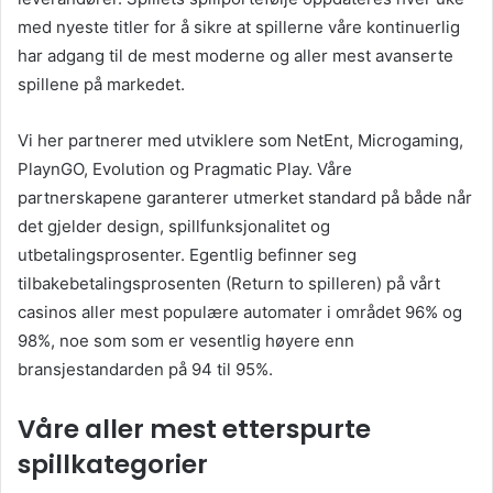
med nyeste titler for å sikre at spillerne våre kontinuerlig
har adgang til de mest moderne og aller mest avanserte
spillene på markedet.
Vi her partnerer med utviklere som NetEnt, Microgaming,
PlaynGO, Evolution og Pragmatic Play. Våre
partnerskapene garanterer utmerket standard på både når
det gjelder design, spillfunksjonalitet og
utbetalingsprosenter. Egentlig befinner seg
tilbakebetalingsprosenten (Return to spilleren) på vårt
casinos aller mest populære automater i området 96% og
98%, noe som som er vesentlig høyere enn
bransjestandarden på 94 til 95%.
Våre aller mest etterspurte
spillkategorier