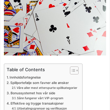
Table of Contents
Innholdsfortegnelse
Spillportefølje som favner alle ønsker
Våre aller mest etterspurte spillkategorier
Bonussystemet hos vår side
Sånn fungerer vårt VIP-program
Effektive og trygge transaksjoner
Utbetalingsgrenser og verifikasjon