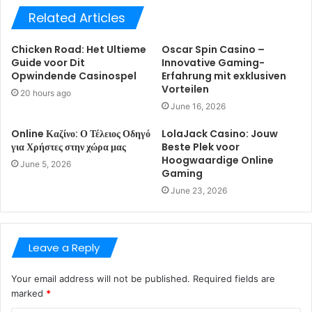
Related Articles
Chicken Road: Het Ultieme
Oscar Spin Casino –
Guide voor Dit
Innovative Gaming-
Opwindende Casinospel
Erfahrung mit exklusiven
Vorteilen
20 hours ago
June 16, 2026
Online Καζίνο: Ο Τέλειος Οδηγό
LolaJack Casino: Jouw
για Χρήστες στην χώρα μας
Beste Plek voor
Hoogwaardige Online
June 5, 2026
Gaming
June 23, 2026
Leave a Reply
Your email address will not be published.
Required fields are
marked
*