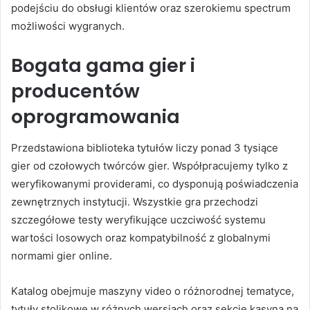
podejściu do obsługi klientów oraz szerokiemu spectrum
możliwości wygranych.
Bogata gama gier i
producentów
oprogramowania
Przedstawiona biblioteka tytułów liczy ponad 3 tysiące
gier od czołowych twórców gier. Współpracujemy tylko z
weryfikowanymi providerami, co dysponują poświadczenia
zewnętrznych instytucji. Wszystkie gra przechodzi
szczegółowe testy weryfikujące uczciwość systemu
wartości losowych oraz kompatybilność z globalnymi
normami gier online.
Katalog obejmuje maszyny video o różnorodnej tematyce,
tytuły stolikowe w różnych wersjach oraz sekcję kasyna na