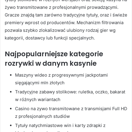
żywo transmitowane z profesjonalnymi prowadzącymi.
Gracze znajdą tam zarówno tradycyjne tytuły, oraz i świeże
premiery wprost od producentów. Mechanizm filtrowania
pozwala szybko zlokalizować ulubiony rodzaj gier wg
kategorii, dostawcy lub funkcji specjalnych.
Najpopularniejsze kategorie
rozrywki w danym kasynie
Maszyny wideo z progresywnymi jackpotami
sięgającymi mln złotych
Tradycyjne zabawy stolikowe: ruletka, oczko, bakarat
w różnych wariantach
Casino na zywo transmitowane z transmisjami Full HD
z profesjonalnych studiów
Tytuły natychmiastowe win i karty zdrapki z