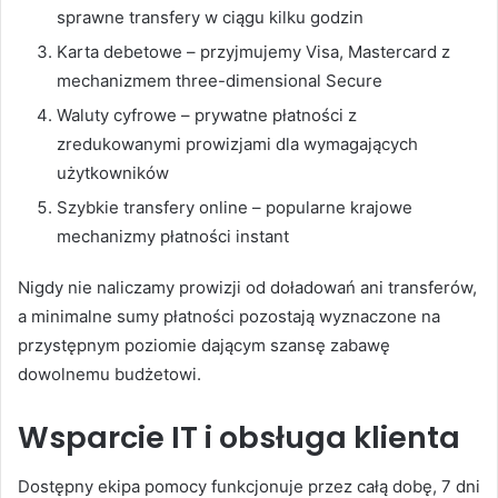
sprawne transfery w ciągu kilku godzin
Karta debetowe – przyjmujemy Visa, Mastercard z
mechanizmem three-dimensional Secure
Waluty cyfrowe – prywatne płatności z
zredukowanymi prowizjami dla wymagających
użytkowników
Szybkie transfery online – popularne krajowe
mechanizmy płatności instant
Nigdy nie naliczamy prowizji od doładowań ani transferów,
a minimalne sumy płatności pozostają wyznaczone na
przystępnym poziomie dającym szansę zabawę
dowolnemu budżetowi.
Wsparcie IT i obsługa klienta
Dostępny ekipa pomocy funkcjonuje przez całą dobę, 7 dni