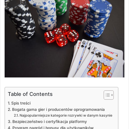
Table of Contents
Spis treści
Bogata gama gier i producentów oprogramowania
Najpopularniejsze kategorie rozrywki w danym kasynie
Bezpieczeństwo i certyfikacja platformy
Program nagród i bonusy dla użytkowników