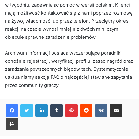
w tygodniu, zapewniając pomoc w wersji polskim. Klienci
mają możliwość kontaktować się z nami poprzez rozmowę
na żywo, wiadomość lub przez telefon. Przeciętny okres
reakcji na czacie wynosi mniej niż dwóch min, czym
obiecuje sprawne zaradzenie problemów.
Archiwum informacji posiada wyczerpujące poradniki
odnośnie rejestracji, weryfikacji profilu, zasad nagród oraz
zaradzania powszechnych błędów tech. Systematycznie
uaktualniamy sekcję FAQ o najczęściej stawiane zapytania
przez community graczy.
LinkedIn
Tumblr
Pinterest
Reddit
VKontakte
Share via Email
Print