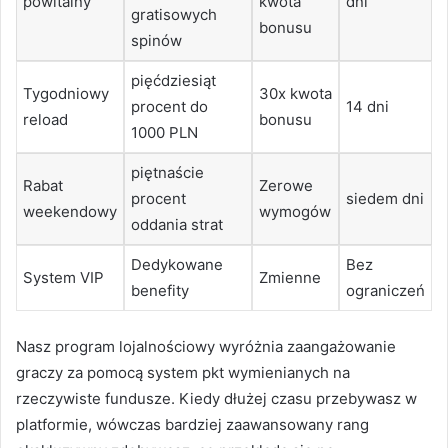
powitalny
kwota
dni
gratisowych
bonusu
spinów
pięćdziesiąt
Tygodniowy
30x kwota
procent do
14 dni
reload
bonusu
1000 PLN
piętnaście
Rabat
Zerowe
procent
siedem dni
weekendowy
wymogów
oddania strat
Dedykowane
Bez
System VIP
Zmienne
benefity
ograniczeń
Nasz program lojalnościowy wyróżnia zaangażowanie
graczy za pomocą system pkt wymienianych na
rzeczywiste fundusze. Kiedy dłużej czasu przebywasz w
platformie, wówczas bardziej zaawansowany rang