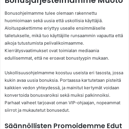
Bonusjärjestelmämme Muoto
Bonusohjelmamme tulee olemaan rakennettu
huomioimaan sekä uusia että uskollisia käyttäjiä.
Aloituspakettimme eriyttyy usealle ensimmäiselle
talletukselle, mikä tuo käyttäjille runsaammin vapautta että
aikoja tutustumista pelivalikoimaamme.
Kierrätysvaatimukset ovat toimialan mediaania
edullisemmat, että ne eroavat bonustyypin mukaan.
Uskollisuusohjelmamme koostuu useista eri tasosta, jossa
kukin avaa uusia bonuksia. Portaassa kartutetaan pisteitä
kaikkien vedon yhteydessä, ja mainitut kertymät voidaan
konvertoida bonusvaroiksi sekä muiksi palkinnoiksi.
Parhaat vaiheet tarjoavat oman VIP-ohjaajan, nopeammat
siirrot ja mukautetut bonusedut.
Säännöllisten Promoidemme Edut