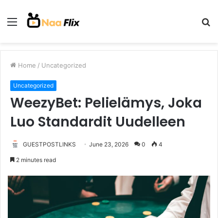
Menu
S
fo
Home
/
Uncategorized
Uncategorized
WeezyBet: Pelielämys, Joka
Luo Standardit Uudelleen
GUESTPOSTLINKS
June 23, 2026
0
4
2 minutes read