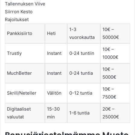
Tallennuksen Viive
Siirron Kesto
Rajoitukset
1-3
10€ –
Pankkisiirto
Heti
vuorokautta
50000€
10€ –
Trustly
Instant
0-24 tuntiin
10000€
10€ –
MuchBetter
Instant
0-24 tuntia
5000€
10€ –
Skrill/Neteller
Välitön
0-12 tuntia
7500€
Digitaaliset
15-30
20€ –
1-6 tuntia
valuutat
min
25000€