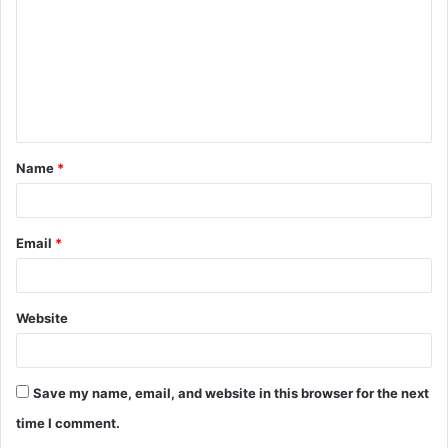
m
m
e
n
t
Name
*
*
Email
*
Website
Save my name, email, and website in this browser for the next
time I comment.