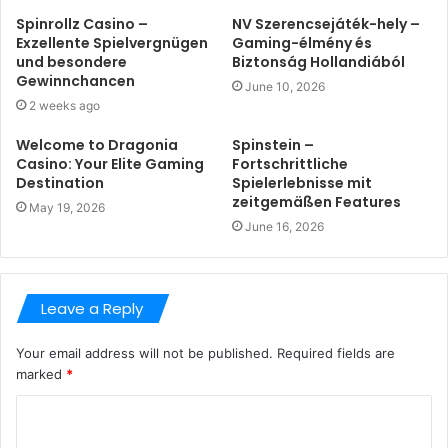
Spinrollz Casino –
NV Szerencsejáték-hely –
Exzellente Spielvergnügen
Gaming-élmény és
und besondere
Biztonság Hollandiából
Gewinnchancen
June 10, 2026
2 weeks ago
Welcome to Dragonia
Spinstein –
Casino: Your Elite Gaming
Fortschrittliche
Destination
Spielerlebnisse mit
zeitgemäßen Features
May 19, 2026
June 16, 2026
Leave a Reply
Your email address will not be published.
Required fields are
marked
*
C
o