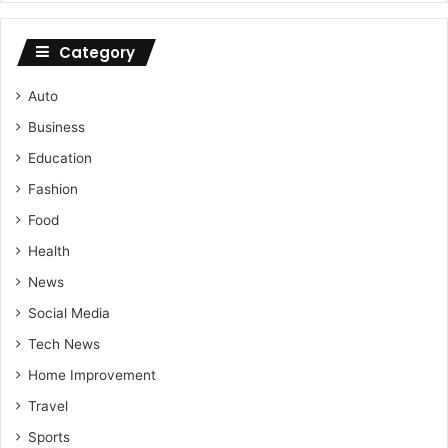
Category
Auto
Business
Education
Fashion
Food
Health
News
Social Media
Tech News
Home Improvement
Travel
Sports