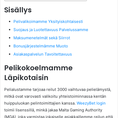
Sisällys
Pelivalikoimamme Yksityiskohtaisesti
Suojaus ja Luotettavuus Palvelussamme
Maksumenetelmät sekä Siirrot
Bonusjärjestelmämme Muoto
Asiakaspalvelun Tavoitettavuus
Pelikokoelmamme
Läpikotaisin
Pelialustamme tarjoaa reilut 3000 vaihtuvaa pelielämystä,
mitkä ovat varovasti valikoitu yhteistoiminnassa kentän
huippuluokan pelintoimittajien kanssa.
WeezyBet login
toimii lisenssillä, minkä jakaa Malta Gaming Authority
(MGA), joka varmistaa jokaiselle asiakkaillemme reilun että