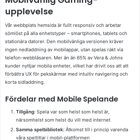
upplevelse
Vår webbplats hemsida är fullt responsiv och arbetar
sömlöst på alla enhetstyper – smartphones, tablets och
stationära datorer. Den mobilvänliga versionen kräver
ingen nedladdning av mobilappar, utan spelas rakt via
telefon-webbläsaren. Mer än än 65% av Vera & Johns
kunder nyttjar mobila enheter, vilket har drivit oss att att
förbättra UX för pekskärmar med intuitiv navigering och
korta sidladdning.
Fördelar med Mobile Spelande
Tillgång:
Spela var som helst som helst är,
närsomhelst som helst du vill med internet
Samma spelbibliotek:
Åtkomst till i princip varenda
våra speltitlar i mobil-plattformen