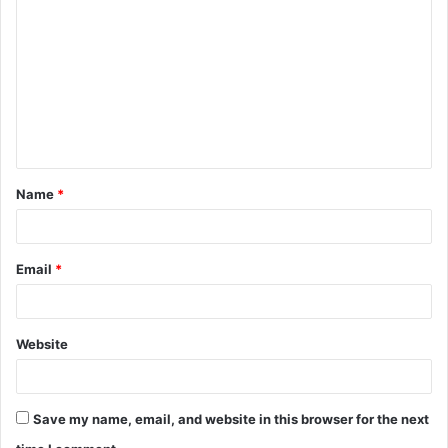
o
m
m
e
n
t
Name
*
*
Email
*
Website
Save my name, email, and website in this browser for the next