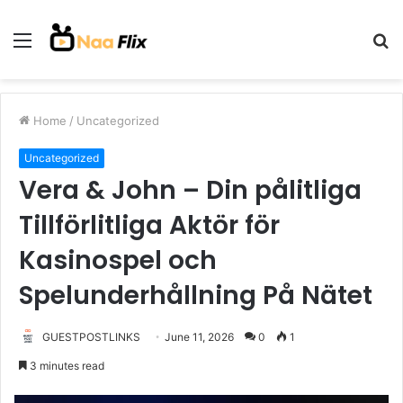
Menu
S
fo
Home
/
Uncategorized
Uncategorized
Vera & John – Din pålitliga
Tillförlitliga Aktör för
Kasinospel och
Spelunderhållning På Nätet
GUESTPOSTLINKS
June 11, 2026
0
1
3 minutes read