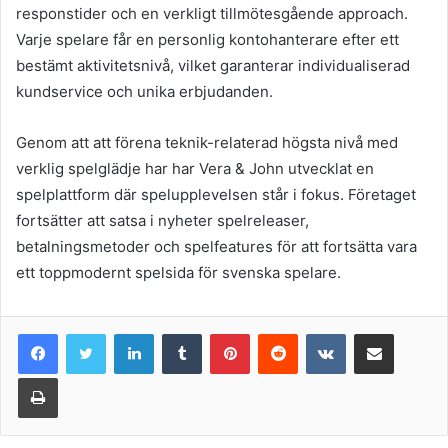
responstider och en verkligt tillmötesgående approach.
Varje spelare får en personlig kontohanterare efter ett
bestämt aktivitetsnivå, vilket garanterar individualiserad
kundservice och unika erbjudanden.
Genom att att förena teknik-relaterad högsta nivå med
verklig spelglädje har har Vera & John utvecklat en
spelplattform där spelupplevelsen står i fokus. Företaget
fortsätter att satsa i nyheter spelreleaser,
betalningsmetoder och spelfeatures för att fortsätta vara
ett toppmodernt spelsida för svenska spelare.
LinkedIn
Tumblr
Pinterest
Reddit
VKontakte
Share via Email
Print