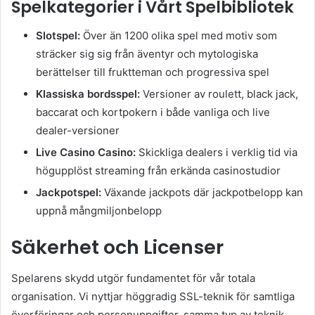
Spelkategorier i Vårt Spelbibliotek
Slotspel:
Över än 1200 olika spel med motiv som
sträcker sig sig från äventyr och mytologiska
berättelser till fruktteman och progressiva spel
Klassiska bordsspel:
Versioner av roulett, black jack,
baccarat och kortpokern i både vanliga och live
dealer-versioner
Live Casino Casino:
Skickliga dealers i verklig tid via
högupplöst streaming från erkända casinostudior
Jackpotspel:
Växande jackpots där jackpotbelopp kan
uppnå mångmiljonbelopp
Säkerhet och Licenser
Spelarens skydd utgör fundamentet för vår totala
organisation. Vi nyttjar höggradig SSL-teknik för samtliga
överföringar och personuppgifter, samma typ av teknik