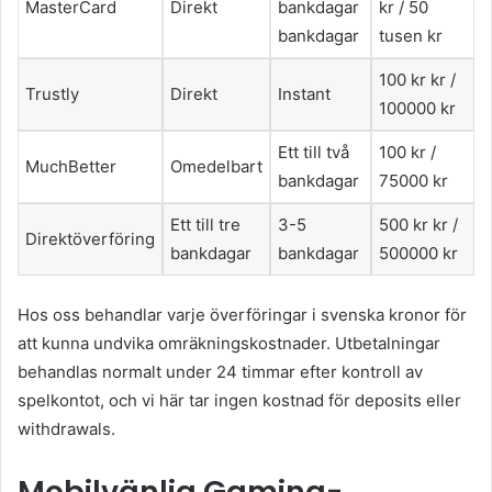
MasterCard
Direkt
bankdagar
kr / 50
bankdagar
tusen kr
100 kr kr /
Trustly
Direkt
Instant
100000 kr
Ett till två
100 kr /
MuchBetter
Omedelbart
bankdagar
75000 kr
Ett till tre
3-5
500 kr kr /
Direktöverföring
bankdagar
bankdagar
500000 kr
Hos oss behandlar varje överföringar i svenska kronor för
att kunna undvika omräkningskostnader. Utbetalningar
behandlas normalt under 24 timmar efter kontroll av
spelkontot, och vi här tar ingen kostnad för deposits eller
withdrawals.
Mobilvänlig Gaming-