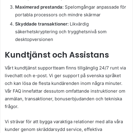
Maximerad prestanda:
Spelomgångar anpassade för
portabla processors och mindre skärmar
Skyddade transaktioner:
Likvärdig
säkerhetskryptering och trygghetsnivå som
desktopversionen
Kundtjänst och Assistans
Vårt kundtjänst supportteam finns tillgänglig 24/7 runt via
livechatt och e-post. Vi ger support på svenska språket
och kan lösa de flesta kundärenden inom några minuter.
Vår FAQ innefattar dessutom omfattande instruktioner om
anmälan, transaktioner, bonuserbjudanden och tekniska
frågor.
Vi strävar för att bygga varaktiga relationer med alla våra
kunder genom skräddarsydd service, effektiva