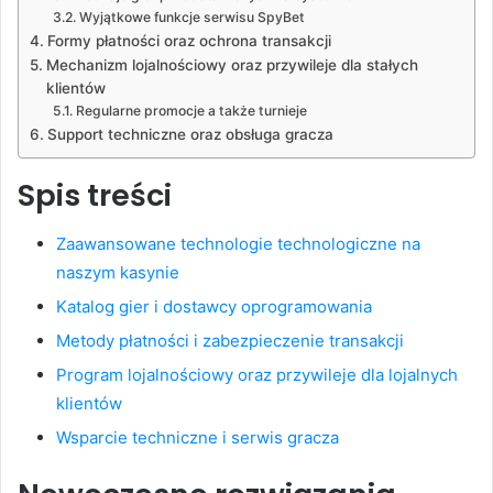
Wyjątkowe funkcje serwisu SpyBet
Formy płatności oraz ochrona transakcji
Mechanizm lojalnościowy oraz przywileje dla stałych
klientów
Regularne promocje a także turnieje
Support techniczne oraz obsługa gracza
Spis treści
Zaawansowane technologie technologiczne na
naszym kasynie
Katalog gier i dostawcy oprogramowania
Metody płatności i zabezpieczenie transakcji
Program lojalnościowy oraz przywileje dla lojalnych
klientów
Wsparcie techniczne i serwis gracza