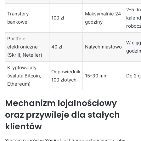
2-5 dn
Transfery
Maksymalnie 24
100 zł
kalen
bankowe
godziny
roboc
Portfele
W cią
elektroniczne
40 zł
Natychmiastowo
godzi
(Skrill, Neteller)
Kryptowaluty
Odpowiednik
(waluta Bitcoin,
15-30 min
Do 2 g
100 złotych
Ethereum)
Mechanizm lojalnościowy
oraz przywileje dla stałych
klientów
System nagród w SpyBet jest zaprojektowany tak, aby