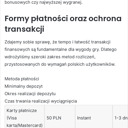
bonusowych czy najwyższej wygranej.
Formy płatności oraz ochrona
transakcji
Zdajemy sobie sprawę, że tempo i łatwość transakcji
finansowych są fundamentalne dla wygody gry. Dlatego
wdrożyliśmy szeroki zakres metod rozliczeń,
przystosowanych do wymagań polskich użytkowników.
Metoda płatności
Minimalny depozyt
Okres realizacji depozytu
Czas trwania realizacji wyciągnięcia
Karty płatnicze
(Visa
50 PLN
Instant
1-3 dn
karta/Mastercard)