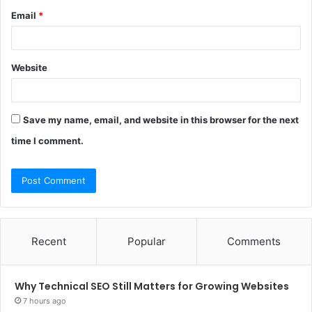
Email
*
Website
Save my name, email, and website in this browser for the next
time I comment.
Recent
Popular
Comments
Why Technical SEO Still Matters for Growing Websites
7 hours ago