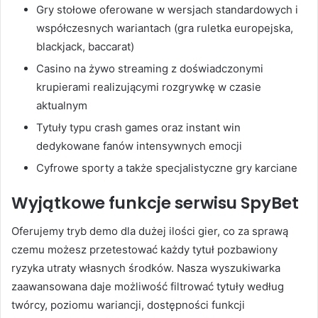
Gry stołowe oferowane w wersjach standardowych i
współczesnych wariantach (gra ruletka europejska,
blackjack, baccarat)
Casino na żywo streaming z doświadczonymi
krupierami realizującymi rozgrywkę w czasie
aktualnym
Tytuły typu crash games oraz instant win
dedykowane fanów intensywnych emocji
Cyfrowe sporty a także specjalistyczne gry karciane
Wyjątkowe funkcje serwisu SpyBet
Oferujemy tryb demo dla dużej ilości gier, co za sprawą
czemu możesz przetestować każdy tytuł pozbawiony
ryzyka utraty własnych środków. Nasza wyszukiwarka
zaawansowana daje możliwość filtrować tytuły według
twórcy, poziomu wariancji, dostępności funkcji