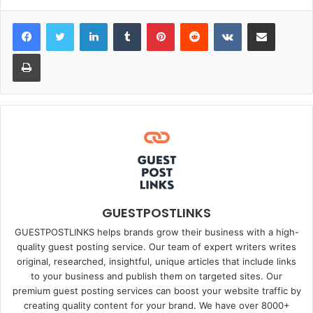
LinkedIn
Tumblr
Pinterest
Reddit
VKontakte
Share via Email
Print
GUESTPOSTLINKS
GUESTPOSTLINKS helps brands grow their business with a high-
quality guest posting service. Our team of expert writers writes
original, researched, insightful, unique articles that include links
to your business and publish them on targeted sites. Our
premium guest posting services can boost your website traffic by
creating quality content for your brand. We have over 8000+