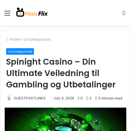
Menu
S
fo
Home
/
Uncategorized
Uncategorized
Spinight Casino – Din
Ultimate Veiledning til
Gambling og Utbetalinger
GUESTPOSTLINKS
July 4, 2026
0
3
3 minutes read