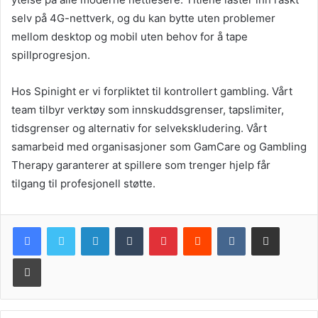
selv på 4G-nettverk, og du kan bytte uten problemer
mellom desktop og mobil uten behov for å tape
spillprogresjon.
Hos Spinight er vi forpliktet til kontrollert gambling. Vårt
team tilbyr verktøy som innskuddsgrenser, tapslimiter,
tidsgrenser og alternativ for selvekskludering. Vårt
samarbeid med organisasjoner som GamCare og Gambling
Therapy garanterer at spillere som trenger hjelp får
tilgang til profesjonell støtte.
LinkedIn
Tumblr
Pinterest
Reddit
VKontakte
Share via Email
Print