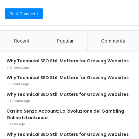
Recent
Popular
Comments
Why Technical SEO Still Matters for Growing Websites
3 hours ago
Why Technical SEO Still Matters for Growing Websites
5 hours ago
Why Technical SEO Still Matters for Growing Websites
11 hours ago
Casino Senza Account: La Rivoluzione del Gambling
Online Istantaneo
1 day ago
Why Technical SEO Still Matters for Growing Websites