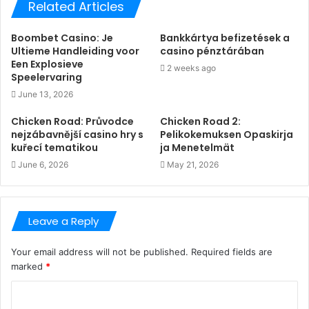
Related Articles
Boombet Casino: Je
Bankkártya befizetések a
Ultieme Handleiding voor
casino pénztárában
Een Explosieve
2 weeks ago
Speelervaring
June 13, 2026
Chicken Road: Průvodce
Chicken Road 2:
nejzábavnější casino hry s
Pelikokemuksen Opaskirja
kuřecí tematikou
ja Menetelmät
June 6, 2026
May 21, 2026
Leave a Reply
Your email address will not be published.
Required fields are
marked
*
C