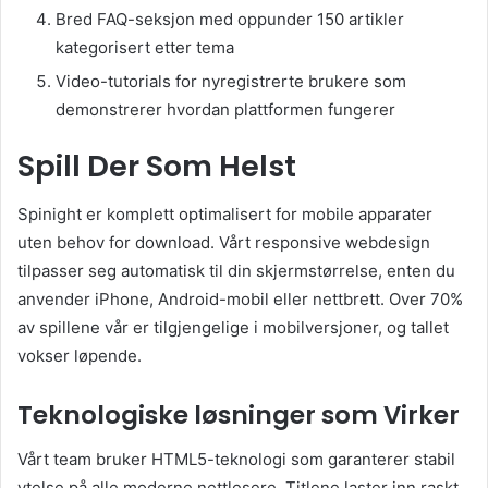
Bred FAQ-seksjon med oppunder 150 artikler
kategorisert etter tema
Video-tutorials for nyregistrerte brukere som
demonstrerer hvordan plattformen fungerer
Spill Der Som Helst
Spinight er komplett optimalisert for mobile apparater
uten behov for download. Vårt responsive webdesign
tilpasser seg automatisk til din skjermstørrelse, enten du
anvender iPhone, Android-mobil eller nettbrett. Over 70%
av spillene vår er tilgjengelige i mobilversjoner, og tallet
vokser løpende.
Teknologiske løsninger som Virker
Vårt team bruker HTML5-teknologi som garanterer stabil
ytelse på alle moderne nettlesere. Titlene laster inn raskt