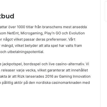
tbud
fattar över 1000 titlar från branschens mest ansedda
e som NetEnt, Microgaming, Play’n GO och Evolution
ner något vilket passar deras preferenser. Vårt
mängd, vilket betyder att alla spel har valts fram
och utbetalningspotential.
e jackpotspel, bordsspel och live casino-alternativ. Vi
eleaser varje vecka, vilket garanterar att innehållet
fakta är att Rizk lanserades 2016 av Gaming Innovation
n pålitlig aktör på den nordiska casinomarknaden med