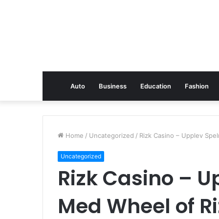
Auto
Business
Education
Fashion
Home
/
Uncategorized
/
Rizk Casino – Upplev Spel
Uncategorized
Rizk Casino – U
Med Wheel of Ri