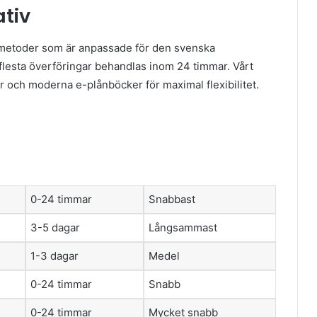
tiv
gsmetoder som är anpassade för den svenska
flesta överföringar behandlas inom 24 timmar. Vårt
r och moderna e-plånböcker för maximal flexibilitet.
0-24 timmar
Snabbast
3-5 dagar
Långsammast
1-3 dagar
Medel
0-24 timmar
Snabb
0-24 timmar
Mycket snabb