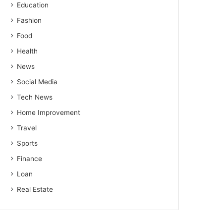
Education
Fashion
Food
Health
News
Social Media
Tech News
Home Improvement
Travel
Sports
Finance
Loan
Real Estate