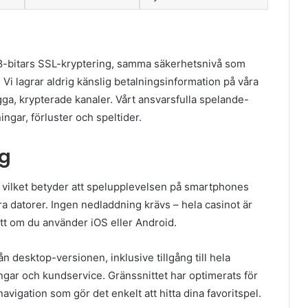
28-bitars SSL-kryptering, samma säkerhetsnivå som
 Vi lagrar aldrig känslig betalningsinformation på våra
gga, krypterade kanaler. Vårt ansvarsfulla spelande-
ningar, förluster och speltider.
ng
, vilket betyder att spelupplevelsen på smartphones
nära datorer. Ingen nedladdning krävs – hela casinot är
tt om du använder iOS eller Android.
n desktop-versionen, inklusive tillgång till hela
ingar och kundservice. Gränssnittet har optimerats för
vigation som gör det enkelt att hitta dina favoritspel.