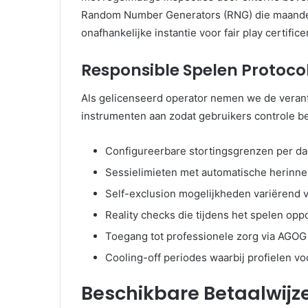
Random Number Generators (RNG) die maande
onafhankelijke instantie voor fair play certifice
Responsible Spelen Protoco
Als gelicenseerd operator nemen we de verant
instrumenten aan zodat gebruikers controle 
Configureerbare stortingsgrenzen per d
Sessielimieten met automatische herinne
Self-exclusion mogelijkheden variërend v
Reality checks die tijdens het spelen op
Toegang tot professionele zorg via AGOG
Cooling-off periodes waarbij profielen 
Beschikbare Betaalwijz