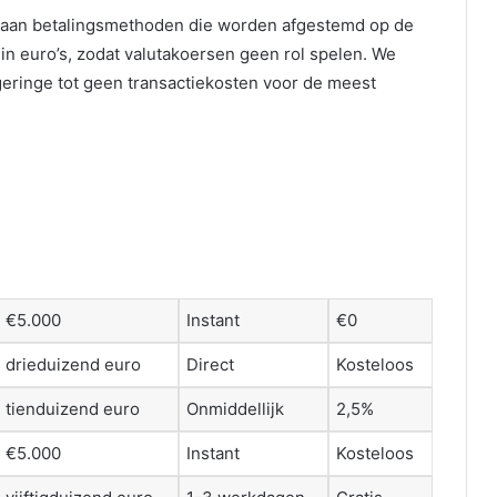
a aan betalingsmethoden die worden afgestemd op de
in euro’s, zodat valutakoersen geen rol spelen. We
eringe tot geen transactiekosten voor de meest
€5.000
Instant
€0
drieduizend euro
Direct
Kosteloos
tienduizend euro
Onmiddellijk
2,5%
€5.000
Instant
Kosteloos