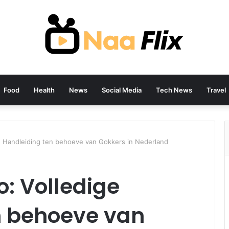
Food
Health
News
Social Media
Tech News
Travel
ge Handleiding ten behoeve van Gokkers in Nederland
o: Volledige
n behoeve van