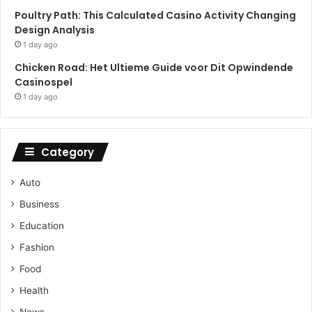
Poultry Path: This Calculated Casino Activity Changing
Design Analysis
1 day ago
Chicken Road: Het Ultieme Guide voor Dit Opwindende
Casinospel
1 day ago
Category
Auto
Business
Education
Fashion
Food
Health