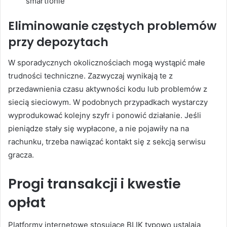
smartfonie
Eliminowanie częstych problemów
przy depozytach
W sporadycznych okolicznościach mogą wystąpić małe
trudności techniczne. Zazwyczaj wynikają te z
przedawnienia czasu aktywności kodu lub problemów z
siecią sieciowym. W podobnych przypadkach wystarczy
wyprodukować kolejny szyfr i ponowić działanie. Jeśli
pieniądze stały się wypłacone, a nie pojawiły na na
rachunku, trzeba nawiązać kontakt się z sekcją serwisu
gracza.
Progi transakcji i kwestie
opłat
Platformy internetowe stosujące BLIK typowo ustalają