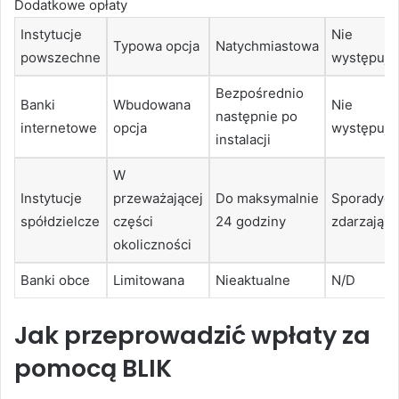
Dodatkowe opłaty
Instytucje
Nie
Typowa opcja
Natychmiastowa
powszechne
występują
Bezpośrednio
Banki
Wbudowana
Nie
następnie po
internetowe
opcja
występują
instalacji
W
Instytucje
przeważającej
Do maksymalnie
Sporadycz
spółdzielcze
części
24 godziny
zdarzają s
okoliczności
Banki obce
Limitowana
Nieaktualne
N/D
Jak przeprowadzić wpłaty za
pomocą BLIK