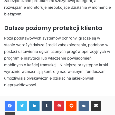
zabezpieczane protokołami szczytowej kategorii, a
rozwiązanie monitoruje niepokojące działania w momencie
bieżącym.
Dalsze poziomy protekcji klienta
Poza podstawowych systemów ochrony, gracze są w
stanie wdrożyć dalsze środki zabezpieczenia, podobne w
postaci ustawienie ograniczonych progów operacyjnych w
programie instytucji lub włączenie powiadomień
mobilnych o każdej transakcji. Niniejsze przystępne kroki
wyraźnie wzmacniają kontrolę nad własnymi funduszami i
umożliwiają błyskawicznie działać na jakiekolwiek
nieprawidłowości.
LinkedIn
Tumblr
Pinterest
Reddit
VKontakte
Share via Email
Print