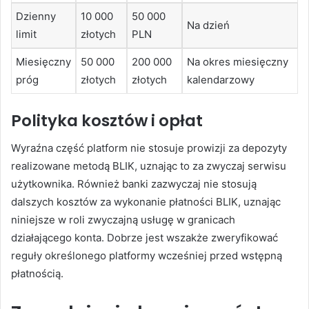
Dzienny
10 000
50 000
Na dzień
limit
złotych
PLN
Miesięczny
50 000
200 000
Na okres miesięczny
próg
złotych
złotych
kalendarzowy
Polityka kosztów i opłat
Wyraźna część platform nie stosuje prowizji za depozyty
realizowane metodą BLIK, uznając to za zwyczaj serwisu
użytkownika. Również banki zazwyczaj nie stosują
dalszych kosztów za wykonanie płatności BLIK, uznając
niniejsze w roli zwyczajną usługę w granicach
działającego konta. Dobrze jest wszakże zweryfikować
reguły określonego platformy wcześniej przed wstępną
płatnością.