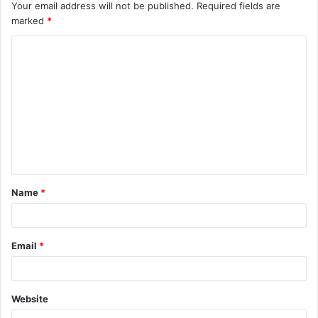
Your email address will not be published.
Required fields are
marked
*
C
o
m
m
e
n
t
Name
*
*
Email
*
Website