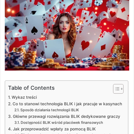
Table of Contents
Wykaz treści
Co to stanowi technologia BLIK i jak pracuje w kasynach
Sposób działania technologii BLIK
Główne przewagi rozwiązania BLIK dedykowane graczy
Dostępność BLIK wśród placówek finansowych
Jak przeprowadzić wpłaty za pomocą BLIK