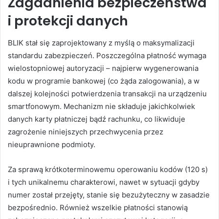
Zagadnienia bezpieczeństwa
i protekcji danych
BLIK stał się zaprojektowany z myślą o maksymalizacji
standardu zabezpieczeń. Poszczególna płatność wymaga
wielostopniowej autoryzacji – najpierw wygenerowania
kodu w programie bankowej (co żąda zalogowania), a w
dalszej kolejności potwierdzenia transakcji na urządzeniu
smartfonowym. Mechanizm nie składuje jakichkolwiek
danych karty płatniczej bądź rachunku, co likwiduje
zagrożenie niniejszych przechwycenia przez
nieuprawnione podmioty.
Za sprawą krótkoterminowemu operowaniu kodów (120 s)
i tych unikalnemu charakterowi, nawet w sytuacji gdyby
numer został przejęty, stanie się bezużyteczny w zasadzie
bezpośrednio. Również wszelkie płatności stanowią