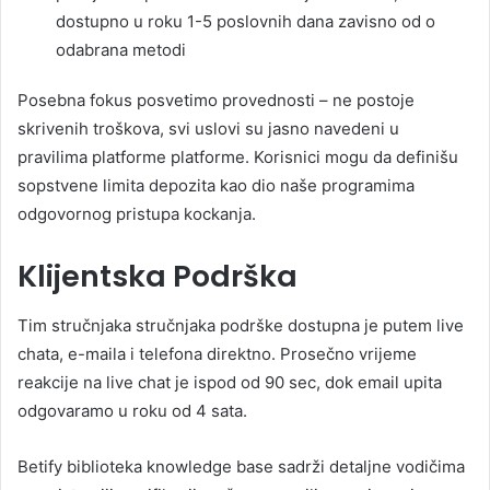
dostupno u roku 1-5 poslovnih dana zavisno od o
odabrana metodi
Posebna fokus posvetimo provednosti – ne postoje
skrivenih troškova, svi uslovi su jasno navedeni u
pravilima platforme platforme. Korisnici mogu da definišu
sopstvene limita depozita kao dio naše programima
odgovornog pristupa kockanja.
Klijentska Podrška
Tim stručnjaka stručnjaka podrške dostupna je putem live
chata, e-maila i telefona direktno. Prosečno vrijeme
reakcije na live chat je ispod od 90 sec, dok email upita
odgovaramo u roku od 4 sata.
Betify biblioteka knowledge base sadrži detaljne vodičima