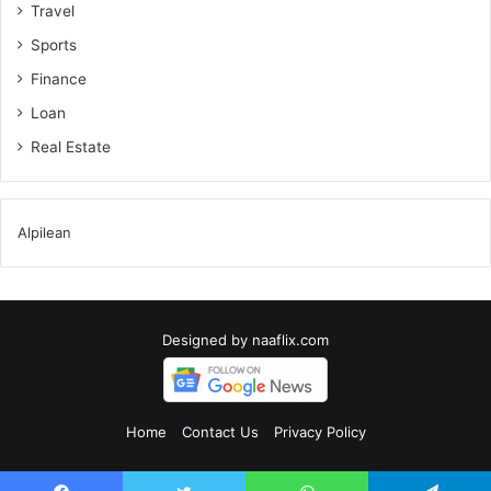
Travel
Sports
Finance
Loan
Real Estate
Alpilean
Designed by
naaflix.com
Home
Contact Us
Privacy Policy