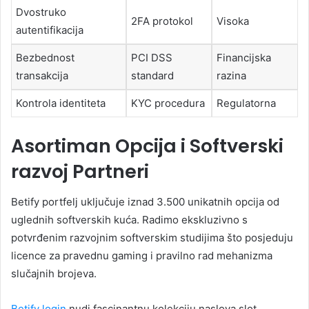
Dvostruko
2FA protokol
Visoka
autentifikacija
Bezbednost
PCI DSS
Financijska
transakcija
standard
razina
Kontrola identiteta
KYC procedura
Regulatorna
Asortiman Opcija i Softverski
razvoj Partneri
Betify portfelj uključuje iznad 3.500 unikatnih opcija od
uglednih softverskih kuća. Radimo ekskluzivno s
potvrđenim razvojnim softverskim studijima što posjeduju
licence za pravednu gaming i pravilno rad mehanizma
slučajnih brojeva.
Betify login
nudi fascinantnu kolekciju naslova slot