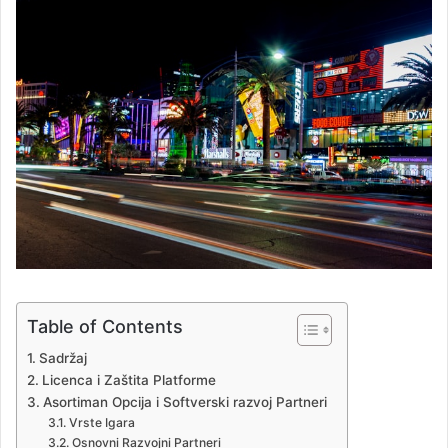
Table of Contents
Sadržaj
Licenca i Zaštita Platforme
Asortiman Opcija i Softverski razvoj Partneri
Vrste Igara
Osnovni Razvojni Partneri