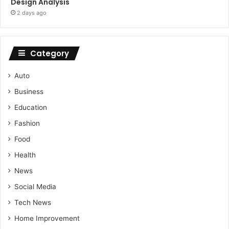
Design Analysis
2 days ago
Category
Auto
Business
Education
Fashion
Food
Health
News
Social Media
Tech News
Home Improvement