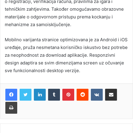
o registraciji, verifikacija računa, pravilima za igara i
tehničkim zahtjevima. Također omogućavamo obrazovne
materijale o odgovornom pristupu prema kockanju i
mehanizme za samoisključenje.
Mobilno varijanta stranice optimizovana je za Android i iOS
uređaje, pruža nesmetana korisničko iskustvo bez potrebe
za neophodnost za download aplikacije. Responzivni
design adaptira se svim dimenzijama screen uz očuvanje
sve funkcionalnosti desktop verzije.
LinkedIn
Tumblr
Pinterest
Reddit
VKontakte
Share via Email
Print