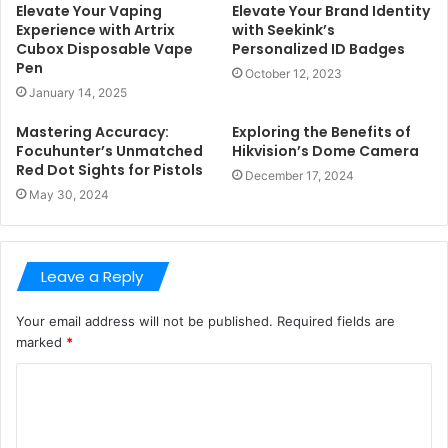
Elevate Your Vaping
Elevate Your Brand Identity
Experience with Artrix
with Seekink’s
Cubox Disposable Vape
Personalized ID Badges
Pen
October 12, 2023
January 14, 2025
Mastering Accuracy:
Exploring the Benefits of
Focuhunter’s Unmatched
Hikvision’s Dome Camera
Red Dot Sights for Pistols
December 17, 2024
May 30, 2024
Leave a Reply
Your email address will not be published.
Required fields are
marked
*
C
o
m