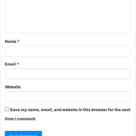
m
e
n
t
Name
*
*
Email
*
Website
Save my name, email, and website in this browser for the next
time I comment.